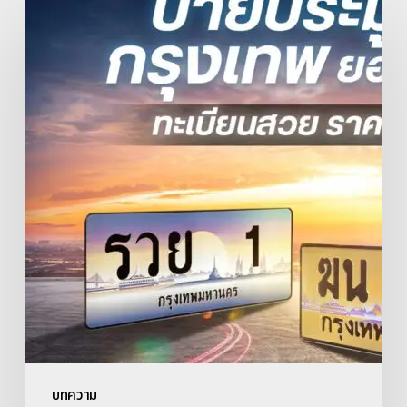
ของ
มัน
ต้อง
มี!
ป้าย
ประมูล
กรุงเทพ
ยอด
ฮิต!
ทะเบียน
สวย
ราคา
ถูก
บทความ