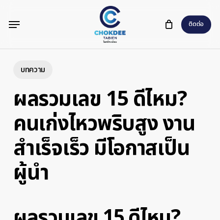
Skip
Menu
to
ติดต่อ
main
content
บทความ
ผลรวมเลข 15 ดีไหม?
คนเก่งไหวพริบสูง งาน
สำเร็จเร็ว มีโอกาสเป็น
ผู้นำ
ผลรวมเลข 15 ดีไหม?