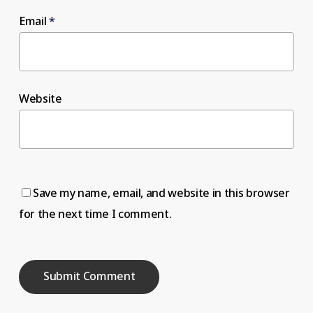
Email
*
Website
Save my name, email, and website in this browser
for the next time I comment.