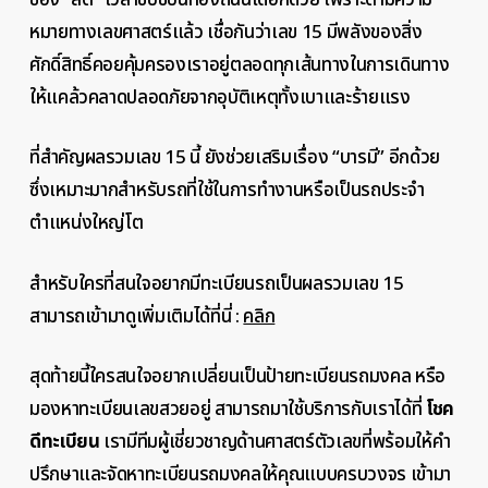
หมายทางเลขศาสตร์แล้ว เชื่อกันว่าเลข 15 มีพลังของสิ่ง
ศักดิ์สิทธิ์คอยคุ้มครองเราอยู่ตลอดทุกเส้นทางในการเดินทาง
ให้แคล้วคลาดปลอดภัยจากอุบัติเหตุทั้งเบาและร้ายแรง
ที่สำคัญผลรวมเลข 15 นี้ ยังช่วยเสริมเรื่อง “บารมี” อีกด้วย
ซึ่งเหมาะมากสำหรับรถที่ใช้ในการทำงานหรือเป็นรถประจำ
ตำแหน่งใหญ่โต
สำหรับใครที่สนใจอยากมีทะเบียนรถเป็นผลรวมเลข 15
สามารถเข้ามาดูเพิ่มเติมได้ที่นี่ :
คลิก
สุดท้ายนี้ใครสนใจอยากเปลี่ยนเป็นป้ายทะเบียนรถมงคล หรือ
มองหาทะเบียนเลขสวยอยู่ สามารถมาใช้บริการกับเราได้ที่
โชค
ดีทะเบียน
เรามีทีมผู้เชี่ยวชาญด้านศาสตร์ตัวเลขที่พร้อมให้คำ
ปรึกษาและจัดหาทะเบียนรถมงคลให้คุณแบบครบวงจร เข้ามา