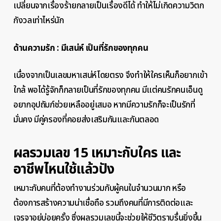
เปลี่ยนจากเรื่องร้ายกลายเป็นเรื่องดีได้ ทำให้ไม่เกิดความวิตก
กังวลเท่าไหร่นัก
ด้านความรัก : มีเสน่ห์ เป็นที่รักของทุกคน
เนื่องจากเป็นเลขมหาเสน่ห์โดยตรง จึงทำให้ใครเห็นก็อยากเข้า
ใกล้ พอได้รู้จักก็กลายเป็นที่รักของทุกคน มีแต่คนรักคนเอ็นดู
อยากอุปถัมภ์ช่วยเหลืออยู่เสมอ หากมีความรักก็จะเป็นรักที่
มั่นคง มีคู่ครองที่คอยส่งเสริมกันและกันตลอด
ผลรวมเลข 15 เหมาะกับใคร และ
อาชีพไหนใช้แล้วปัง
เหมาะกับคนที่ต้องทำงานร่วมกับผู้คนในจำนวนมาก หรือ
ต้องการสร้างความน่าเชื่อถือ รวมถึงคนที่มีการติดต่อและ
เจรจาอยู่บ่อยครั้ง ซึ่งผลรวมเลขนี้จะช่วยให้ชีวิตราบรื่นยิ่งขึ้น