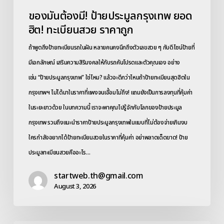
ของมันต้องมี! ป้ายประมูลกรุงเทพ ยอด
ฮิต! ทะเบียนสวย ราคาถูก
ถ้าพูดถึงป้ายทะเบียนรถในฝัน หลายคนคงนึกถึงตัวเลขสวย ๆ กับดีไซน์ป้ายที่
มีเอกลักษณ์ เสริมความสิริมงคลให้กับรถคันโปรดและตัวคุณเอง อย่าง
เช่น “ป้ายประมูลกรุงเทพ” ใช่ไหม? แล้วจะดีกว่าไหมถ้าป้ายทะเบียนสุดฮิตใน
กรุงเทพฯ ไม่ได้มาในราคาที่แพงจนเอื้อมไม่ถึง! แถมยังเป็นการลงทุนที่คุ้มค่า
ในระยะยาวด้วย ในบทความนี้ เราจะพาคุณไปรู้จักกับโลกของป้ายประมูล
กรุงเทพ รวมถึงแนะนำราคาป้ายประมูลกรุงเทพในแบบที่ไม่ต้องจ่ายเกินงบ
ใครกำลังอยากได้ป้ายทะเบียนสวยในราคาที่คุ้มค่า อย่าพลาดเด็ดขาด! ป้าย
ประมูลทะเบียนสวยคืออะไร…
startweb.th@gmail.com
August 3, 2026