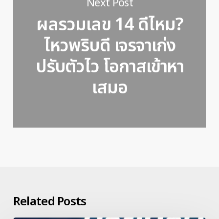
Next Post
ผลรวมเลข 14 ดีไหม?
ไหวพริบดี เจรจาเก่ง
ปรับตัวไว โอกาสเข้าหา
เสมอ
Related Posts