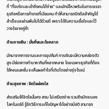
ที่ “ทั้งเก่งและเข้าถึงคนได้ง่าย” และมักมีไหวพริบในการเจรจา
ธุรกิจหรือการค้าขายที่เฉียบคม ทำให้สามารถปิดดีลสำคัญได้
สำเร็จและผ่านพ้นไปได้ด้วยดี เพราะได้รับความเชื่อใจและไว้
วางใจจากคู่ค้า
ด้านการเงิน : มั่งคั่งและโชคลาภ
มักมาจากการงานและการอุปถัมภ์ การเงินจะมีความคล่องตัว
สูง มีช่องทางทำมาหากินที่หลากหลาย โดยเฉพาะธุรกิจที่ต้อง
ใช้คอนเนคชั่น จะเห็นผลกำไรที่เติบโตอย่างรุ่งโรจน์
ด้านสุขภาพ : จิตใจผ่องใส
ส่งเสริมให้จิตใจมั่นคง สงบ ไม่เครียดง่าย รวมถึงมักจะมอง
โลกในแง่ดี รู้จักวิธีการแก้ไขปัญหาได้อย่างมีสติ สามารถ