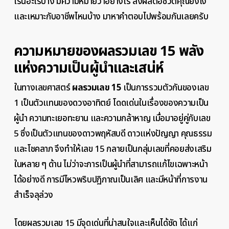
เร้นอะไรบ้าง มีความหมายว่าอย่างไร ส่งผลต่อชีวิตคุณยังไง
และเหมาะกับอาชีพไหนบ้าง มาหาคำตอบไปพร้อมกันเลยครับ
ความหมายของผลรวมเลข 15 พลัง
แห่งความเป็นผู้นำและเสน่ห์
ในทางเลขศาสตร์
ผลรวมเลข 15
เป็นการรวมตัวกันของเลข
1 เป็นตัวแทนของดวงอาทิตย์ โดดเด่นในเรื่องของความเป็น
ผู้นำ ความทะเยอทะยาน และความกล้าหาญ เมื่อมาอยู่คู่กับเลข
5 ซึ่งเป็นตัวแทนของดาวพฤหัสบดี ดาวแห่งปัญญา คุณธรรม
และโชคลาภ จึงทำให้เลข 15 กลายเป็นกลุ่มเลขที่คอยส่งเสริม
ในหลาย ๆ ด้าน ไม่ว่าจะการเป็นผู้นำที่สามารถแก้ไขเฉพาะหน้า
ได้อย่างดี การมีไหวพริบปฏิภาณเป็นเลิศ และมีหน้าที่การงาน
สำเร็จลุล่วง
โดยผลรวมเลข 15 มีจุดเด่นที่น่าสนใจและเห็นได้ชัด ได้แก่