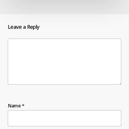
Leave a Reply
Name
*