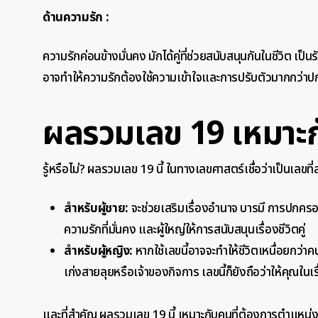
ด้านความรัก :
ความรักค่อนข้างมั่นคง มักได้คู่ที่ช่วยสนับสนุนกันในชีวิต เป็
อาจทำให้ความรักต้องใช้ความเข้าใจและการปรับตัวมากกว่าป
ผลรวมเลข 19 เหมาะกั
รู้หรือไม่? ผลรวมเลข 19 นี้ ในทางเลขศาสตร์เชื่อว่าเป็นเลขที่
สำหรับผู้ชาย:
จะช่วยเสริมเรื่องอำนาจ บารมี การปกครอง แ
ความรักที่มั่นคง และผู้ใหญ่ให้การสนับสนุนเรื่องชีวิตคู่
สำหรับผู้หญิง:
หากใช้เลขนี้อาจจะทำให้ชีวิตเหนื่อยกว่าค
เก่งสายลุยหรือเจ้าของกิจการ เลขนี้ก็ยังถือว่าให้คุณในเร
และที่สำคัญ ผลรวมเลข 19 นี้ เหมาะกับคนที่ต้องการตำแหน่งหน