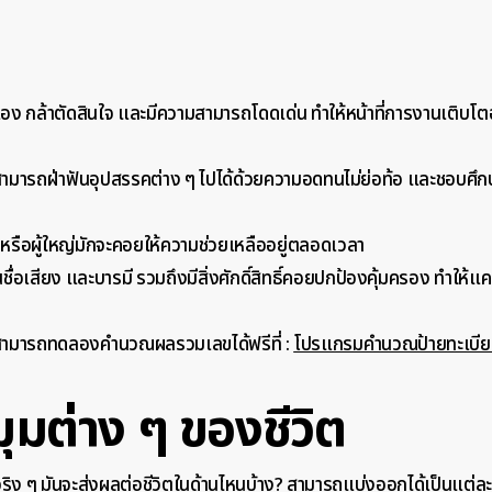
เอง กล้าตัดสินใจ และมีความสามารถโดดเด่น ทำให้หน้าที่การงานเติบโตอ
รถฝ่าฟันอุปสรรคต่าง ๆ ไปได้ด้วยความอดทนไม่ย่อท้อ และชอบศึกษาค้น
าจ หรือผู้ใหญ่มักจะคอยให้ความช่วยเหลืออยู่ตลอดเวลา
ชื่อเสียง และบารมี รวมถึงมีสิ่งศักดิ์สิทธิ์คอยปกป้องคุ้มครอง ทำให
ร สามารถทดลองคำนวณผลรวมเลขได้ฟรีที่ :
โปรแกรมคำนวณป้ายทะเบี
ุมต่าง ๆ ของชีวิต
ิง ๆ มันจะส่งผลต่อชีวิตในด้านไหนบ้าง? สามารถแบ่งออกได้เป็นแต่ละปร