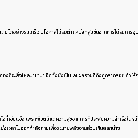
บโตอย่างรวดเร็ว มีโอกาสได้รับตำแหน่งที่สูงขึ้นจากการได้รับการอุปถ
องก็จะยิ่งไหลมาเทมา อีกทั้งยังเป็นเลขผลรวมที่ดึงดูดลาภลอย ทำให้ก
ิตใจที่เข้มแข็ง เพราะชีวิตมีแต่ความสุขจากการที่ประสบความสำเร็จในห
แบ่งเวลาไปออกกำลังกายเพื่อระบายพลังงานส่วนเกินออกบ้าง