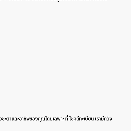
ดวงชะตาและอาชีพของคุณโดยเฉพาะ ที่
โชคดีทะเบียน
เรามีคลัง