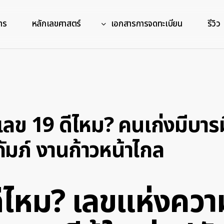
าร
หลักเลขศาสตร์
เอกสารการจดทะเบียน
รีวิว
ข 19 ดีไหม? คนเก่งมีบารมี
ัมภ์ งานก้าวหน้าไกล
ไหม? เลขแห่งความส