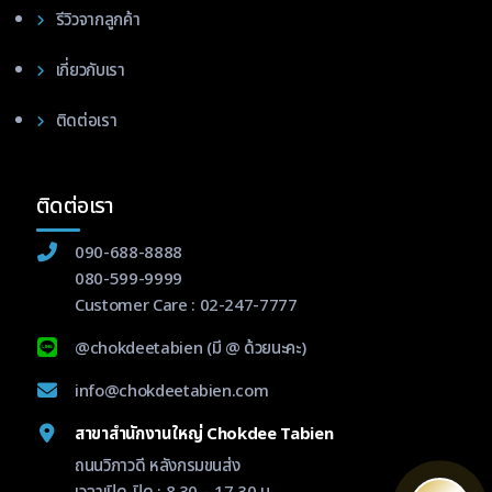
รีวิวจากลูกค้า
เกี่ยวกับเรา
ติดต่อเรา
ติดต่อเรา
090-688-8888
080-599-9999
Customer Care :
02-247-7777
@chokdeetabien
(มี @ ด้วยนะคะ)
info@chokdeetabien.com
สาขาสำนักงานใหญ่ Chokdee Tabien
ถนนวิภาวดี หลังกรมขนส่ง