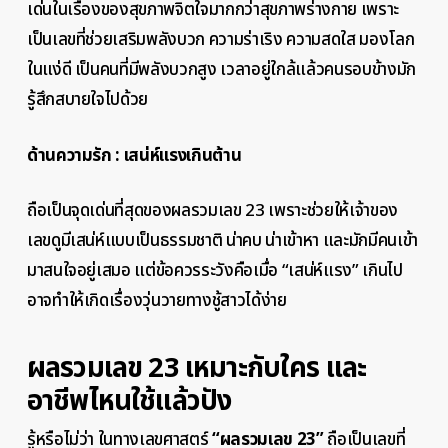
เด่นในเรื่องของสุขภาพจิตใจมากกว่าสุขภาพร่างกาย เพราะ
เป็นเลขที่ช่วยเสริมพลังบวก ความร่าเริง ความสดใส มองโลก
ในแง่ดี เป็นคนที่มีพลังบวกสูง เวลาอยู่ใกล้แล้วคนรอบข้างมัก
รู้สึกสบายใจไปด้วย
ด้านความรัก : เสน่ห์แรงเกินต้าน
ถือเป็นจุดเด่นที่สุดของผลรวมเลข 23 เพราะช่วยให้เจ้าของ
เลขดูมีเสน่ห์แบบเป็นธรรมชาติ น่าคบ น่าเข้าหา และมักมีคนเข้า
มาสนใจอยู่เสมอ แต่ข้อควรระวังคือเมื่อ “เสน่ห์แรง” เกินไป
อาจทำให้เกิดเรื่องวุ่นวายทางชู้สาวได้ง่าย
ผลรวมเลข 23 เหมาะกับใคร และ
อาชีพไหนใช้แล้วปัง
รู้หรือไม่ว่า ในทางเลขศาสตร์
“ผลรวมเลข 23”
ถือเป็นเลขที่