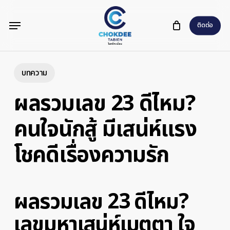
Skip
Menu
to
ติดต่อ
main
content
บทความ
ผลรวมเลข 23 ดีไหม?
คนใจนักสู้ มีเสน่ห์แรง
โชคดีเรื่องความรัก
ผลรวมเลข 23 ดีไหม?
เลขมหาเสน่ห์เมตตา ใจ