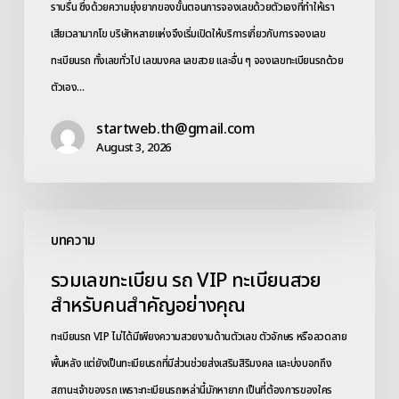
ราบรื่น ซึ่งด้วยความยุ่งยากของขั้นตอนการจองเลขด้วยตัวเองที่ทำให้เรา
ทะเบียน
เสียเวลามากโข บริษัทหลายแห่งจึงเริ่มเปิดให้บริการเกี่ยวกับการจองเลข
รถ
ทะเบียนรถ ทั้งเลขทั่วไป เลขมงคล เลขสวย และอื่น ๆ จองเลขทะเบียนรถด้วย
ตัวเอง…
startweb.th@gmail.com
August 3, 2026
รวม
บทความ
เลข
ทะเบียน
รวมเลขทะเบียน รถ VIP ทะเบียนสวย
รถ
สำหรับคนสำคัญอย่างคุณ
VIP
ทะเบียนรถ VIP ไม่ได้มีเพียงความสวยงามด้านตัวเลข ตัวอักษร หรือลวดลาย
ทะเบียน
พื้นหลัง แต่ยังเป็นทะเบียนรถที่มีส่วนช่วยส่งเสริมสิริมงคล และบ่งบอกถึง
สวย
สถานะเจ้าของรถ เพราะทะเบียนรถเหล่านี้มักหายาก เป็นที่ต้องการของใคร