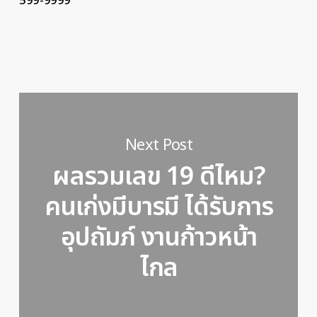
599-9999
Next Post
ผลรวมเลข 19 ดีไหม?
คนเก่งมีบารมี ได้รับการ
อุปถัมภ์ งานก้าวหน้า
ไกล