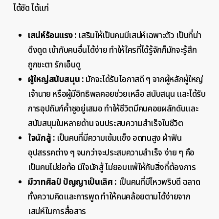
ได้ชัด ได้แก่
เสน่ห์ร้อนแรง :
เสริมให้เป็นคนมีเสน่ห์เฉพาะตัว เป็นที่น่า
ดึงดูด เข้ากับคนอื่นได้ง่าย ทำให้ใครที่ได้รู้จักก็มักจะรู้สึก
ถูกชะตา รักเอ็นดู
ผู้ใหญ่สนับสนุน :
มักจะได้รับโอกาสดี ๆ จากผู้หลักผู้ใหญ่
เจ้านาย หรือผู้มีอิทธิพลคอยช่วยเหลือ สนับสนุน และได้รับ
การอุปถัมภ์ค้ำชูอยู่เสมอ ทำให้ชีวิตมีคนคอยผลักดันและ
สนับสนุนในหลายด้าน จนประสบความสำเร็จในชีวิต
ใจนักสู้ :
เป็นคนที่มีความเข้มแข็ง อดทนสูง ฝ่าฟัน
อุปสรรคต่าง ๆ จนกว่าจะประสบความสำเร็จ ง่าย ๆ คือ
เป็นคนไม่ย่อท้อ มีใจนักสู้ ไม่ยอมแพ้ให้กับสิ่งที่ต้องการ
มีวาทศิลป์ ปัญญาเป็นเลิศ :
เป็นคนที่มีไหวพริบดี ฉลาด
ทั้งความคิดและการพูด ทำให้คนคล้อยตามได้ง่ายจาก
เสน่ห์ในการสื่อสาร