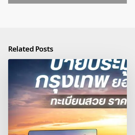
Related Posts
ของ
มัน
ต้อง
มี!
ป้าย
ประมูล
กรุงเทพ
ยอด