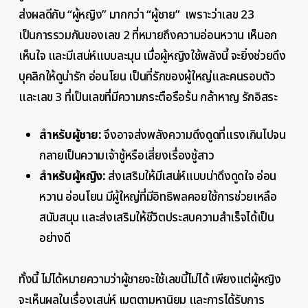
ส่งผลดีกับ “ผู้หญิง” มากกว่า “ผู้ชาย” เพราะว่าเลข 23
เป็นการรวมกันของเลข 2 ที่หมายถึงความอ่อนหวาน เห็นอก
เห็นใจ และมีเสน่ห์แบบละมุน เมื่อผู้หญิงใช้พลังนี้ จะยิ่งช่วยดึง
บุคลิกให้ดูน่ารัก อ่อนโยน เป็นที่รักของผู้ใหญ่และคนรอบตัว
และเลข 3 ที่เป็นเลขที่มีความกระตือรือร้น กล้าหาญ รักอิสระ
สำหรับผู้ชาย:
จึงอาจส่งพลังความดึงดูดที่แรงเกินไปจน
กลายเป็นความเจ้าชู้หรือเสี่ยงเรื่องชู้สาว
สำหรับผู้หญิง:
ส่งเสริมให้มีเสน่ห์แบบน่าดึงดูดใจ อ่อน
หวาน อ่อนโยน มีผู้ใหญ่ที่มีอิทธิพลคอยใช้การช่วยเหลือ
สนับสนุน และส่งเสริมให้ชีวิตประสบความสำเร็จได้เป็น
อย่างดี
ทั้งนี้ ไม่ได้หมายความว่าผู้ชายจะใช้เลขนี้ไม่ได้ เพียงแต่ผู้หญิง
จะเห็นผลในเรื่องเสน่ห์ เมตตามหานิยม และการได้รับการ