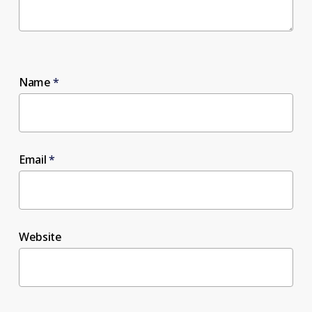
Name
*
Email
*
Website