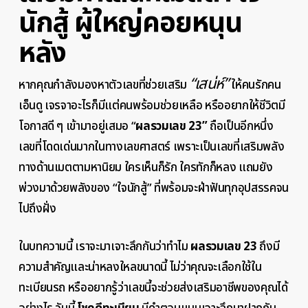
นักสู้ ผู้ใหญ่คอยหนุน
หลัง
“เสน่ห์”
หากคุณกำลังมองหาตัวเลขที่ช่วยเสริม
ให้คนรักคน
เอ็นดู เจรจาอะไรก็มีแต่คนพร้อมช่วยเหลือ หรืออยากให้ชีวิตมี
โอกาสดี ๆ เข้ามาอยู่เสมอ “
ผลรวมเลข 23”
ถือเป็นอีกหนึ่ง
เลขที่โดดเด่นมากในทางเลขศาสตร์ เพราะเป็นเลขที่เสริมพลัง
ทางด้านเมตตามหานิยม ใครเห็นก็รัก ใครทักก็หลง แถมยัง
พ่วงมาด้วยพลังของ “ใจนักสู้” ที่พร้อมจะฝ่าฟันทุกอุปสรรคจน
ไปถึงฝั่ง
ในบทความนี้ เราจะมาเจาะลึกกันว่าทำไม
ผลรวมเลข 23
ถึงมี
ความสำคัญและน่าหลงใหลขนาดนี้ ไม่ว่าคุณจะเลือกใช้ใน
ทะเบียนรถ หรืออยากรู้ว่าเลขนี้จะช่วยส่งเสริมอาชีพของคุณได้