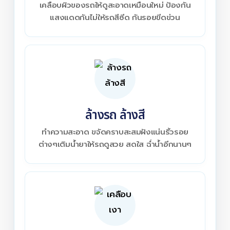
เคลือบผิวของรถให้ดูสะอาดเหมือนใหม่ ป้องกัน
แสงแดดกันไม่ให้รถสีซีด กันรอยขีดข่วน
ล้างรถ ล้างสี
ทำความสะอาด ขจัดคราบสะสมฝังแน่นริ้วรอย
ต่างๆเติมน้ำยาให้รถดูสวย สดใส ฉ่ำน้ำอีกนานๆ