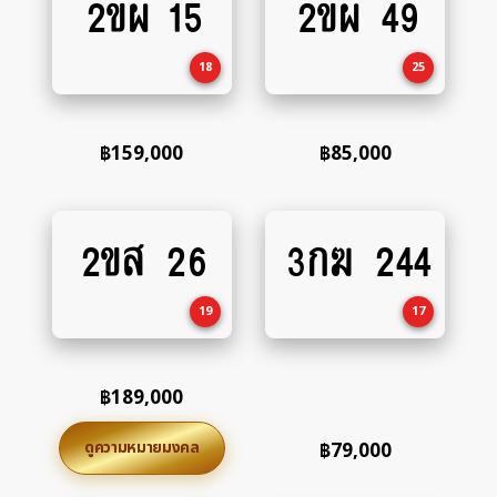
2ขผ 15
2ขผ 49
to
to
cart
cart
18
25
฿
159,000
฿
85,000
2ขส 26
3กฆ 244
Add
Add
to
to
cart
cart
19
17
฿
189,000
ดูความหมายมงคล
฿
79,000