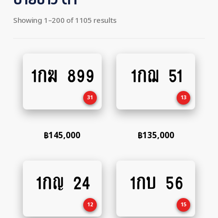
Showing 1–200 of 1105 results
1กฆ 899
1กฌ 51
Add
Add
to
to
cart
cart
31
13
฿
145,000
฿
135,000
1กญ 24
1กบ 56
Add
Add
to
to
cart
cart
12
15