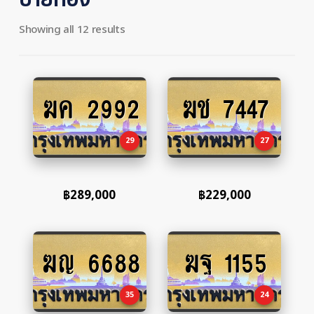
Showing all 12 results
ฆค 2992
ฆช 7447
Add
Add
to
to
cart
cart
29
27
฿
289,000
฿
229,000
ฆญ 6688
ฆฐ 1155
Add
Add
to
to
cart
cart
35
24