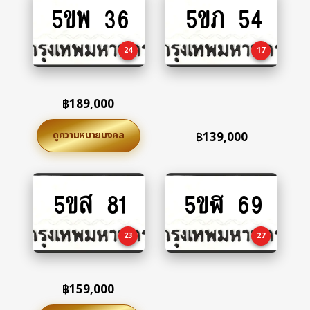
5ขพ 36
5ขภ 54
Add
Add
to
to
cart
cart
24
17
฿
189,000
ดูความหมายมงคล
฿
139,000
5ขส 81
5ขฬ 69
Add
Add
to
to
cart
cart
23
27
฿
159,000