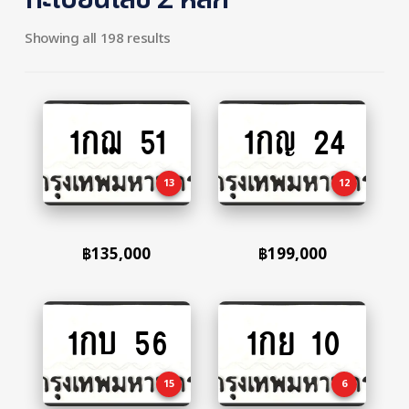
Showing all 198 results
1กฌ 51
1กญ 24
Add
Add
to
to
cart
cart
13
12
฿
135,000
฿
199,000
1กบ 56
1กย 10
Add
Add
to
to
cart
cart
15
6