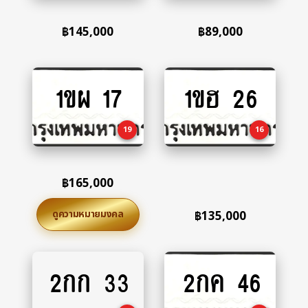
฿
145,000
฿
89,000
1ขผ 17
1ขฮ 26
Add
Add
to
to
cart
cart
19
16
฿
165,000
ดูความหมายมงคล
฿
135,000
2กก 33
2กค 46
Add
Add
to
to
cart
cart