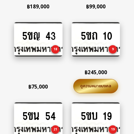
฿
189,000
฿
99,000
5ขญ 43
5ขถ 10
Add
Add
to
to
cart
cart
18
9
฿
245,000
ดูความหมายมงคล
฿
75,000
5ขน 54
5ขบ 19
Add
Add
to
to
cart
cart
21
19