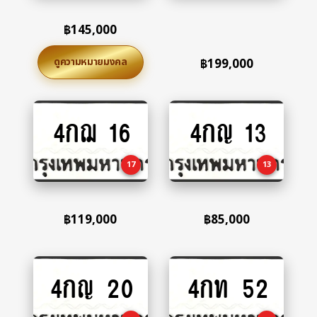
฿
145,000
ดูความหมายมงคล
฿
199,000
4กฌ 16
4กญ 13
Add
Add
to
to
cart
cart
17
13
฿
119,000
฿
85,000
4กญ 20
4กท 52
Add
Add
to
to
cart
cart