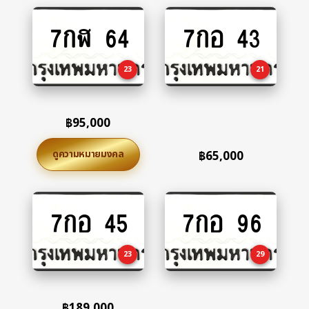
7กฬ 64
7กอ 43
Add
Add
to
to
cart
cart
23
21
฿
95,000
ดูความหมายมงคล
฿
65,000
7กอ 45
7กอ 96
Add
Add
to
to
cart
cart
23
29
฿
189,000