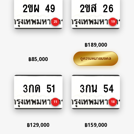
2ขผ 49
2ขส 26
Add
Add
to
to
cart
cart
25
19
฿
189,000
ดูความหมายมงคล
฿
85,000
3กด 51
3กน 54
Add
Add
to
to
cart
cart
11
18
฿
129,000
฿
159,000