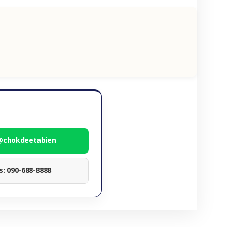
 @chokdeetabien
ทร: 090-688-8888