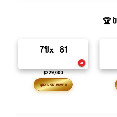
🏆 ป
7ขx 81
Add
to
cart
23
฿
229,000
ดูความหมายมงคล