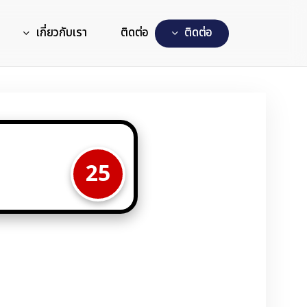
เกี่ยวกับเรา
ติดต่อ
ต
ด
ต
อ
25