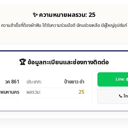
✨ ความหมายผลรวม: 25
ความสำเร็จที่ต้องฝ่าฟัน ได้รับความร่วมมือดี มีคนช่วยเหลือ มีผู้ใหญ่อุปถัมภ์
🏆 ข้อมูลทะเบียนและช่องทางติดต่อ
Line:
วค 861
ประเภท:
ป้ายขาว ดำ
ทพมหานคร
ผลรวม:
25
📞 โ