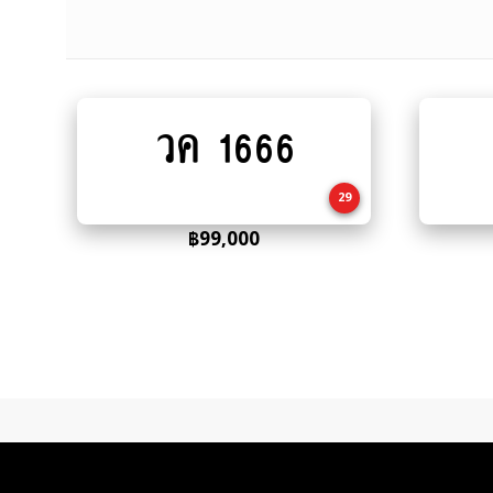
วค 1666
Add
to
cart
29
฿
99,000