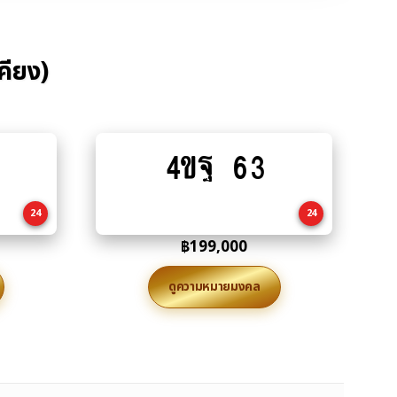
คียง)
4ขฐ 63
Add
to
cart
24
24
฿
199,000
ดูความหมายมงคล