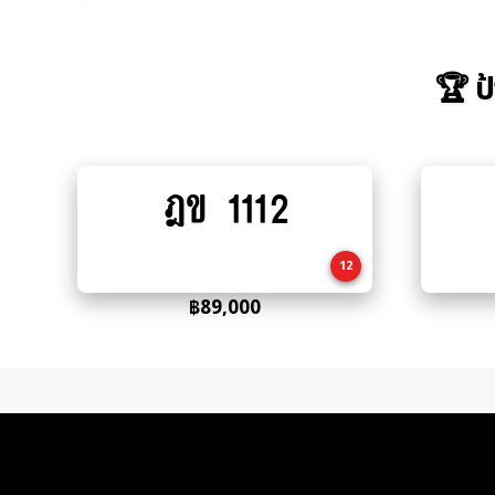
🏆 ป
ฎข 1112
Add
to
cart
12
฿
89,000