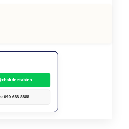
 @chokdeetabien
ทร: 090-688-8888