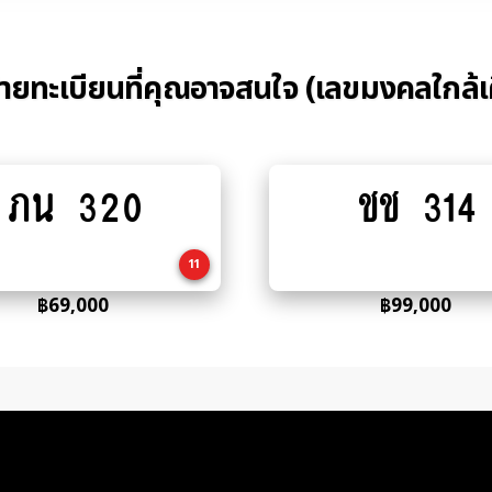
้ายทะเบียนที่คุณอาจสนใจ (เลขมงคลใกล้เ
ภน 320
ชช 314
Add
Add
to
to
cart
cart
11
฿
69,000
฿
99,000