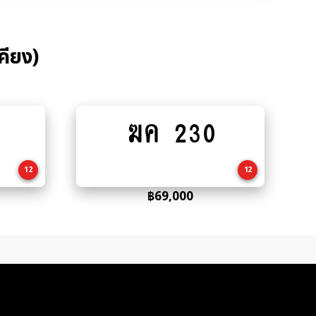
คียง)
ฆค 230
Add
to
cart
12
12
฿
69,000