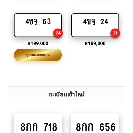
4ขฐ 63
4ขฐ 24
Add
Add
to
to
24
21
cart
cart
฿
199,000
฿
189,000
ดูความหมายมงคล
ทะเบียนเข้าใหม่
8กก 718
8กก 656
Add
Add
to
to