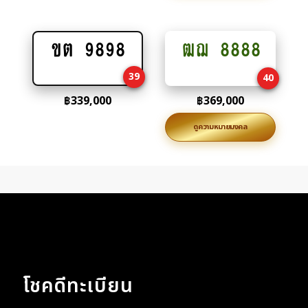
ขต 9898
ฒฌ 8888
Add
Add
to
to
39
40
cart
cart
฿
339,000
฿
369,000
ดูความหมายมงคล
โชคดีทะเบียน