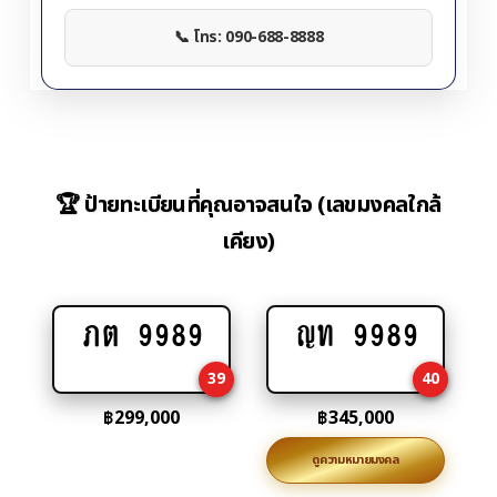
📞 โทร: 090-688-8888
🏆 ป้ายทะเบียนที่คุณอาจสนใจ (เลขมงคลใกล้
เคียง)
ภต 9989
ญท 9989
Add
Add
to
to
39
40
cart
cart
฿
299,000
฿
345,000
ดูความหมายมงคล