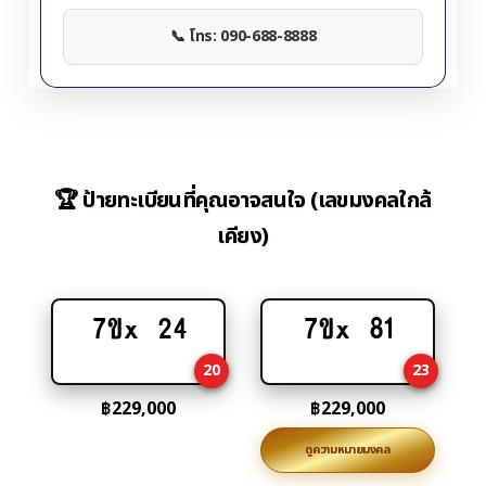
📞 โทร: 090-688-8888
🏆 ป้ายทะเบียนที่คุณอาจสนใจ (เลขมงคลใกล้
เคียง)
7ขx 24
7ขx 81
Add
Add
to
to
20
23
cart
cart
฿
229,000
฿
229,000
ดูความหมายมงคล