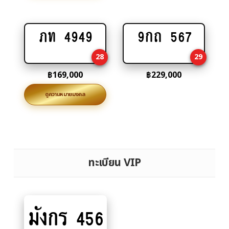
ภท 4949
9กถ 567
Add
Add
to
to
28
29
cart
cart
฿
169,000
฿
229,000
ดูความหมายมงคล
ทะเบียน VIP
มังกร 456
Add
to