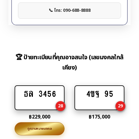
📞 โทร: 090-688-8888
🏆 ป้ายทะเบียนที่คุณอาจสนใจ (เลขมงคลใกล้
เคียง)
ธล 3456
4ขฐ 95
Add
Add
to
to
28
29
cart
cart
฿
229,000
฿
175,000
ดูความหมายมงคล