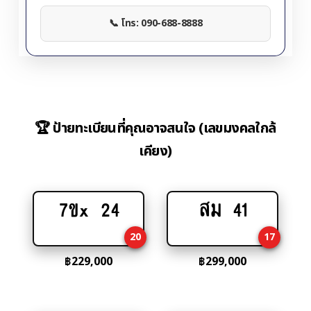
📞 โทร: 090-688-8888
🏆 ป้ายทะเบียนที่คุณอาจสนใจ (เลขมงคลใกล้
เคียง)
7ขx 24
สม 41
Add
Add
to
to
20
17
cart
cart
฿
229,000
฿
299,000