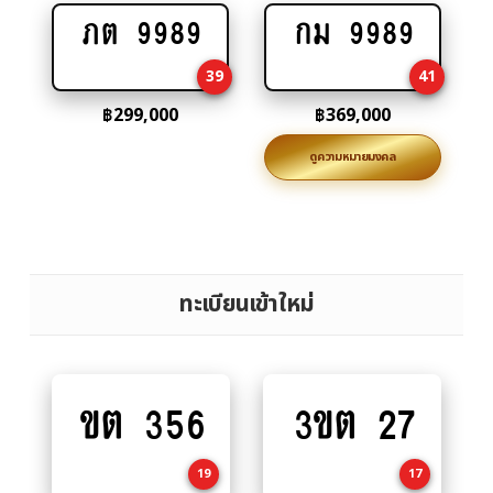
ภต 9989
กม 9989
Add
Add
to
to
39
41
cart
cart
฿
299,000
฿
369,000
ดูความหมายมงคล
ทะเบียนเข้าใหม่
ขต 356
3ขต 27
Add
Add
to
to
cart
cart
19
17