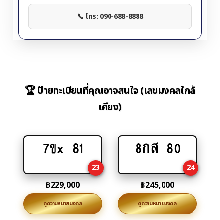
📞 โทร: 090-688-8888
🏆 ป้ายทะเบียนที่คุณอาจสนใจ (เลขมงคลใกล้
เคียง)
7ขx 81
8กส 80
Add
Add
to
to
23
24
cart
cart
฿
229,000
฿
245,000
ดูความหมายมงคล
ดูความหมายมงคล