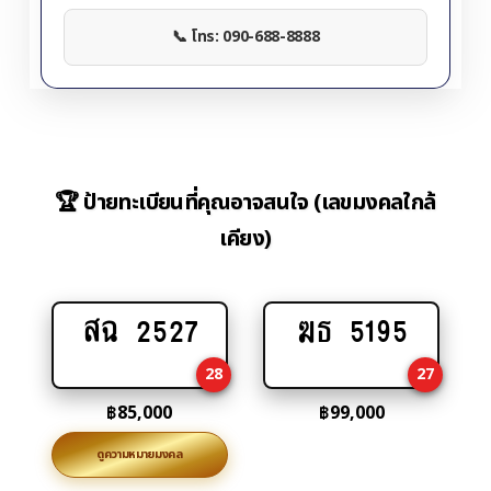
📞 โทร: 090-688-8888
🏆 ป้ายทะเบียนที่คุณอาจสนใจ (เลขมงคลใกล้
เคียง)
สฉ 2527
ฆธ 5195
Add
Add
to
to
28
27
cart
cart
฿
85,000
฿
99,000
ดูความหมายมงคล