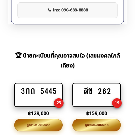
📞 โทร: 090-688-8888
🏆 ป้ายทะเบียนที่คุณอาจสนใจ (เลขมงคลใกล้
เคียง)
3กถ 5445
สช 262
Add
Add
to
to
23
19
cart
cart
฿
129,000
฿
159,000
ดูความหมายมงคล
ดูความหมายมงคล