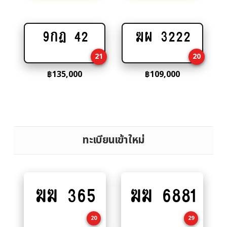
9กฎ 42
ฆผ 3222
Add
Add
to
to
21
20
cart
cart
฿
135,000
฿
109,000
ทะเบียนเข้าใหม่
ฆฆ 365
ฆฆ 6881
Add
Add
to
to
cart
cart
20
29