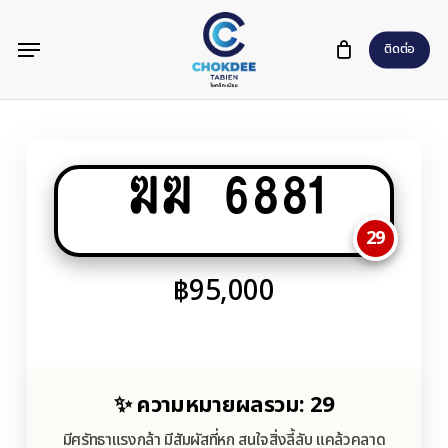
Skip
Menu
to
ติดต่อ
main
content
ฆฆ 6881
29
฿
95,000
✨ ความหมายผลรวม: 29
มีศรัทธาแรงกล้า มีสัมผัสที่หก สนใจสิ่งลี้ลับ แคล้วคลาด