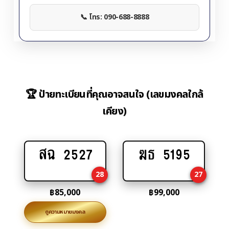
📞 โทร: 090-688-8888
🏆 ป้ายทะเบียนที่คุณอาจสนใจ (เลขมงคลใกล้
เคียง)
สฉ 2527
ฆธ 5195
Add
Add
to
to
28
27
cart
cart
฿
85,000
฿
99,000
ดูความหมายมงคล