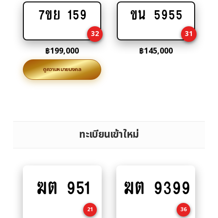
7ขย 159
ขน 5955
Add
Add
to
to
32
31
cart
cart
฿
199,000
฿
145,000
ดูความหมายมงคล
ทะเบียนเข้าใหม่
ฆต 951
ฆต 9399
Add
Add
to
to
cart
cart
21
36