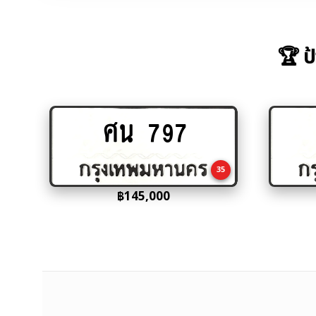
🏆 ป
ศน 797
Add
to
cart
35
฿
145,000