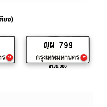
คียง)
ญผ 799
Add
to
cart
35
37
฿
139,000