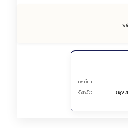
พลั
ทะเบียน:
จังหวัด:
กรุงเ