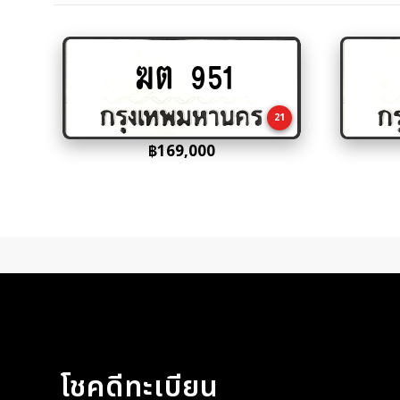
ฆต 951
Add
to
cart
21
฿
169,000
โชคดีทะเบียน