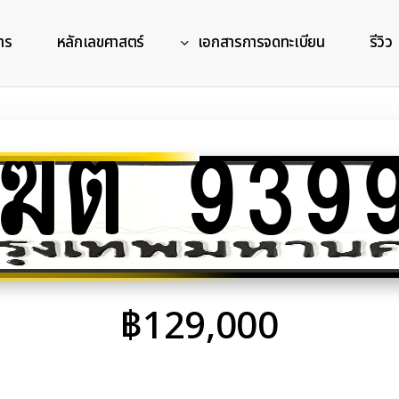
าร
หลักเลขศาสตร์
เอกสารการจดทะเบียน
รีวิว
ฆต 939
฿
129,000