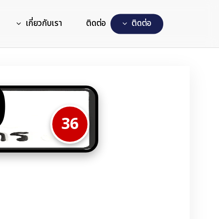
เกี่ยวกับเรา
ติดต่อ
ต
ด
ต
อ
9
36