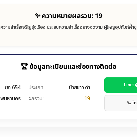
✨ ความหมายผลรวม: 19
ความสำเร็จเจริญรุ่งเรือง ประสบความสำเร็จอย่างงดงาม ผู้ใหญ่อุปถัมภ์ค้ำชู
🏆 ข้อมูลทะเบียนและช่องทางติดต่อ
Line:
ฆถ 654
ประเภท:
ป้ายขาว ดำ
ทพมหานคร
ผลรวม:
19
📞 โ