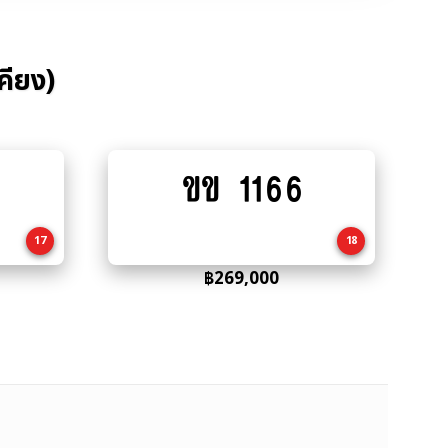
คียง)
ขข 1166
Add
to
cart
17
18
฿
269,000