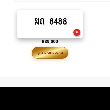
ฆถ 8488
Add
to
cart
32
฿
89,000
ดูความหมายมงคล