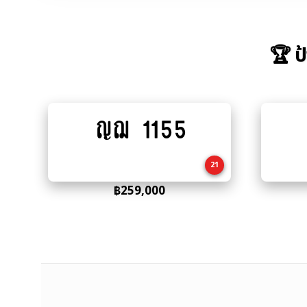
🏆 ป
ญฌ 1155
Add
to
cart
21
฿
259,000