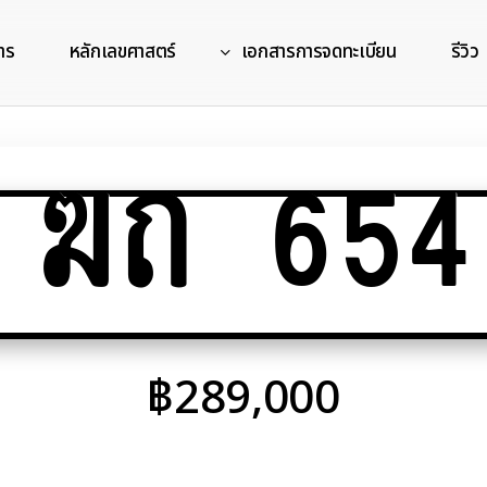
าร
หลักเลขศาสตร์
เอกสารการจดทะเบียน
รีวิว
ฆถ 654
฿
289,000