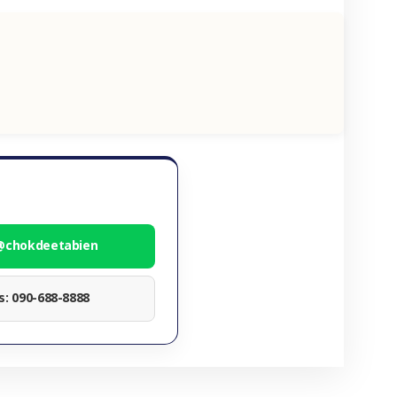
 @chokdeetabien
ทร: 090-688-8888