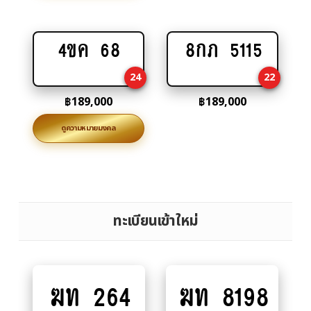
4ขค 68
8กภ 5115
Add
Add
to
to
24
22
cart
cart
฿
189,000
฿
189,000
ดูความหมายมงคล
ทะเบียนเข้าใหม่
ฆท 264
ฆท 8198
Add
Add
to
to