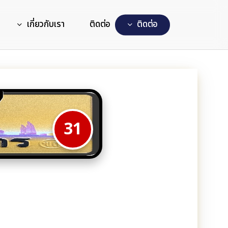
เกี่ยวกับเรา
ติดต่อ
ต
ด
ต
อ
7
31