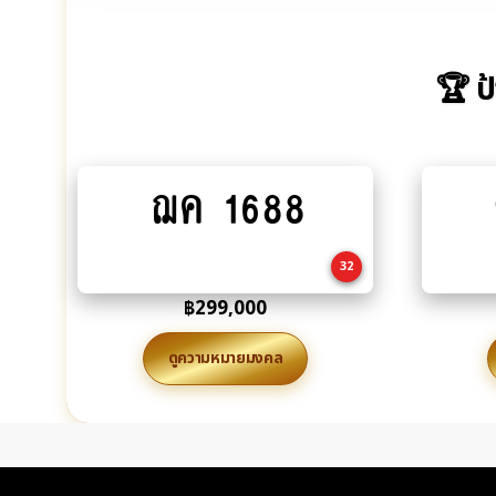
🏆 ป
ฌค 1688
Add
to
cart
32
฿
299,000
ดูความหมายมงคล