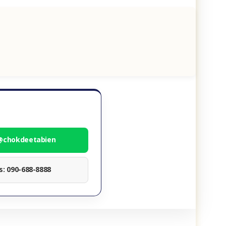
 @chokdeetabien
ทร: 090-688-8888