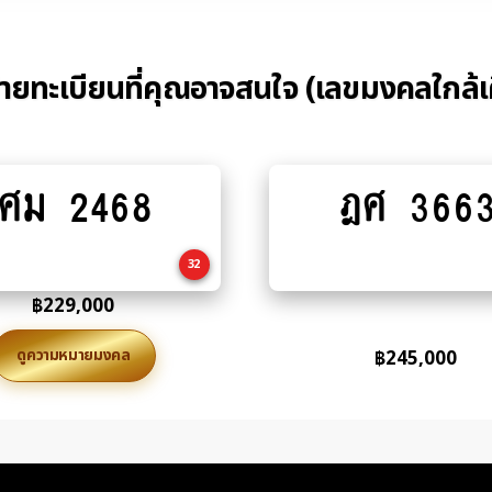
้ายทะเบียนที่คุณอาจสนใจ (เลขมงคลใกล้เ
ศม 2468
ฎศ 366
Add
Add
to
to
cart
cart
32
฿
229,000
ดูความหมายมงคล
฿
245,000