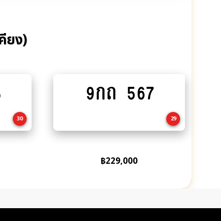
คียง)
3
9กถ 567
Add
to
cart
30
29
฿
229,000