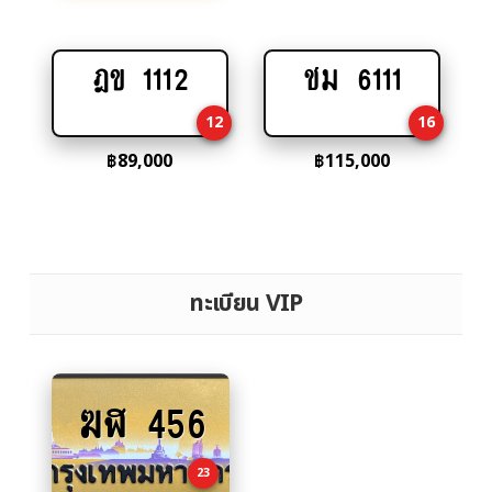
ฎข 1112
ชม 6111
Add
Add
to
to
12
16
cart
cart
฿
89,000
฿
115,000
ทะเบียน VIP
ฆฬ 456
Add
to
cart
23