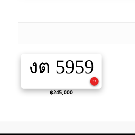
งต 5959
Add
to
cart
33
฿
245,000