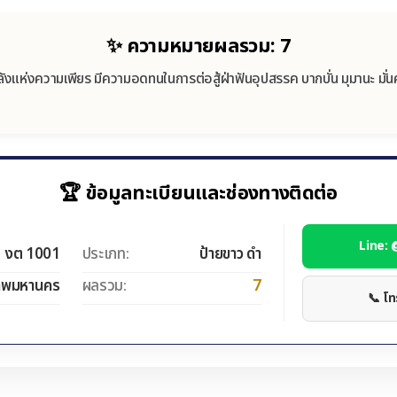
✨ ความหมายผลรวม: 7
ังแห่งความเพียร มีความอดทนในการต่อสู้ฝ่าฟันอุปสรรค บากบั่น มุมานะ มั่
🏆 ข้อมูลทะเบียนและช่องทางติดต่อ
Line:
งต 1001
ประเภท:
ป้ายขาว ดำ
ทพมหานคร
ผลรวม:
7
📞 โ