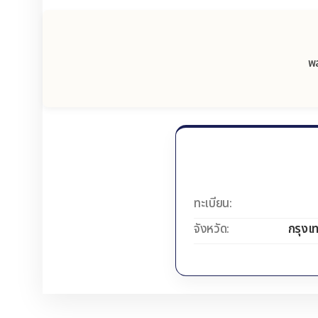
พล
ทะเบียน:
จังหวัด:
กรุงเ