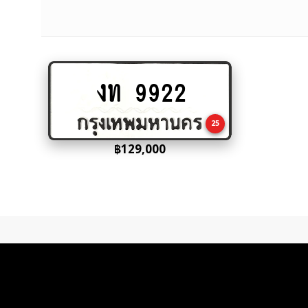
งท 9922
Add
to
cart
25
฿
129,000