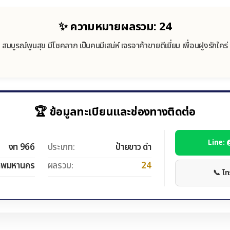
✨ ความหมายผลรวม: 24
สมบูรณ์พูนสุข มีโชคลาภ เป็นคนมีเสน่ห์ เจรจาค้าขายดีเยี่ยม เพื่อนฝูงรักใคร่
🏆 ข้อมูลทะเบียนและช่องทางติดต่อ
Line:
งท 966
ประเภท:
ป้ายขาว ดำ
ทพมหานคร
ผลรวม:
24
📞 โ