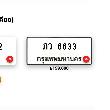
คียง)
2
ภว 6633
Add
to
cart
26
25
฿
199,000