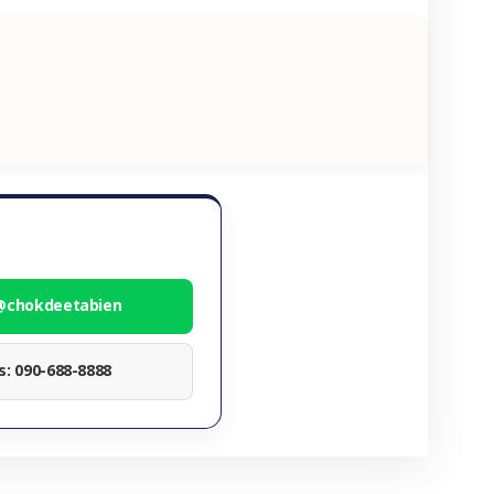
 @chokdeetabien
ทร: 090-688-8888