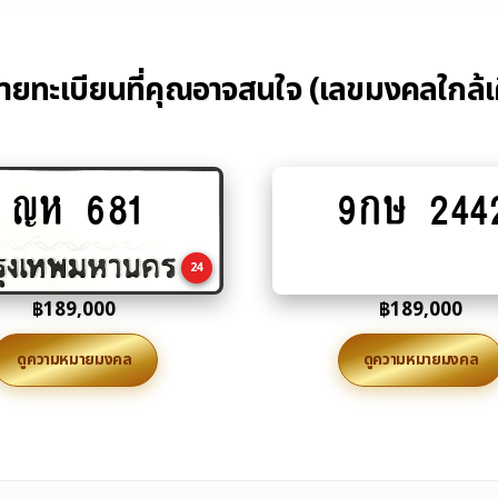
้ายทะเบียนที่คุณอาจสนใจ (เลขมงคลใกล้เ
ญห 681
9กษ 244
Add
Add
to
to
cart
cart
24
฿
189,000
฿
189,000
ดูความหมายมงคล
ดูความหมายมงคล