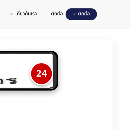
เกี่ยวกับเรา
ติดต่อ
ต
ด
ต
อ
24