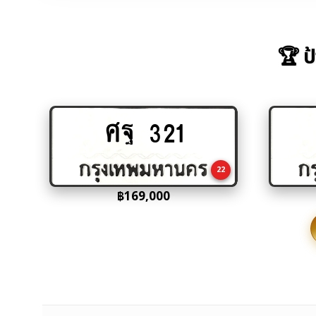
🏆 ป
ศฐ 321
Add
to
cart
22
฿
169,000