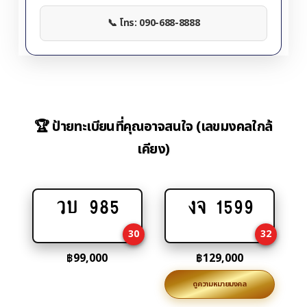
📞 โทร: 090-688-8888
🏆 ป้ายทะเบียนที่คุณอาจสนใจ (เลขมงคลใกล้
เคียง)
วบ 985
งจ 1599
Add
Add
to
to
30
32
cart
cart
฿
99,000
฿
129,000
ดูความหมายมงคล