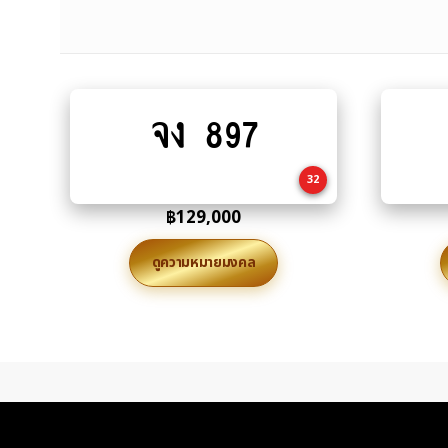
จง 897
Add
to
cart
32
฿
129,000
ดูความหมายมงคล