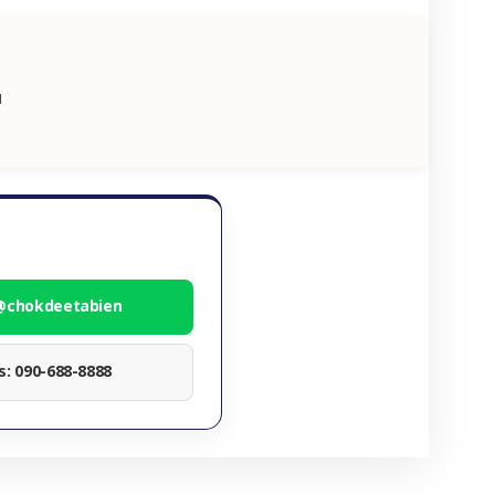
น
 @chokdeetabien
ทร: 090-688-8888