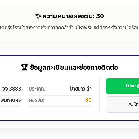
✨ ความหมายผลรวม: 30
ชีวิตรุ่งโรจน์อย่างรวดเร็ว กล้าคิดกล้าทำ มีไหวพริบ แต่ต้องระวังความใจร้อ
🏆 ข้อมูลทะเบียนและช่องทางติดต่อ
Line:
จง 3883
ประเภท:
ป้ายขาว ดำ
ทพมหานคร
ผลรวม:
30
📞 โ