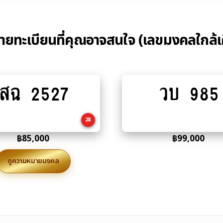
้ายทะเบียนที่คุณอาจสนใจ (เลขมงคลใกล้เ
สฉ 2527
วบ 985
Add
Add
to
to
cart
cart
28
฿
85,000
฿
99,000
ดูความหมายมงคล