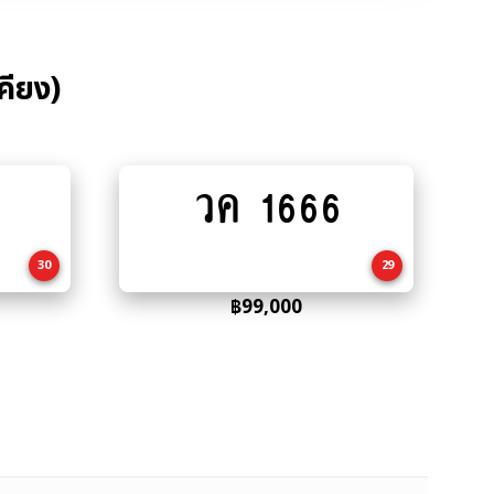
คียง)
วค 1666
Add
to
cart
30
29
฿
99,000