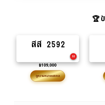
🏆 ป
สส 2592
Add
to
cart
32
฿
109,000
ดูความหมายมงคล