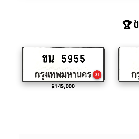
🏆 ป
ขน 5955
Add
to
cart
31
฿
145,000