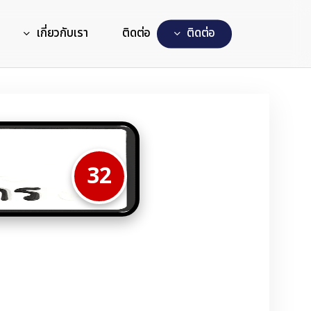
เกี่ยวกับเรา
ติดต่อ
ต
ด
ต
อ
32