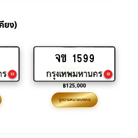
คียง)
จข 1599
Add
to
cart
32
32
฿
125,000
ดูความหมายมงคล