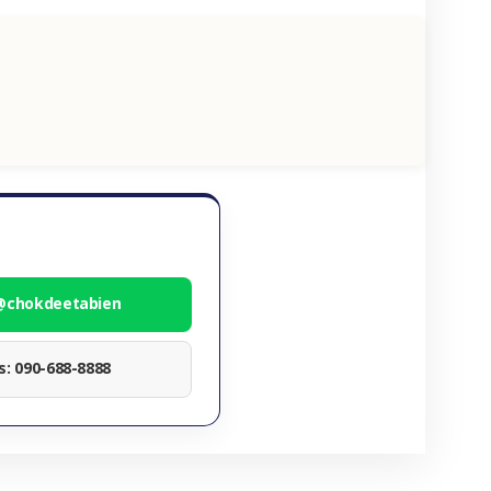
 @chokdeetabien
ทร: 090-688-8888