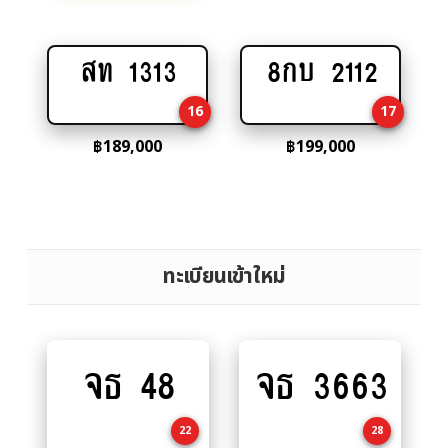
สท 1313
8กบ 2112
Add
Add
to
to
16
17
cart
cart
฿
189,000
฿
199,000
ทะเบียนเข้าใหม่
จธ 48
จธ 3663
Add
Add
to
to
cart
cart
22
28