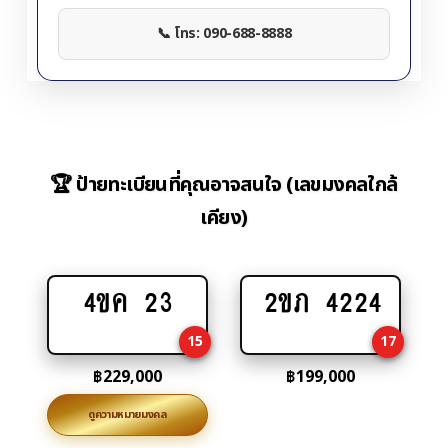
📞 โทร: 090-688-8888
🏆 ป้ายทะเบียนที่คุณอาจสนใจ (เลขมงคลใกล้
เคียง)
4ขค 23
2ขภ 4224
Add
Add
to
to
15
17
cart
cart
฿
229,000
฿
199,000
ดูความหมายมงคล