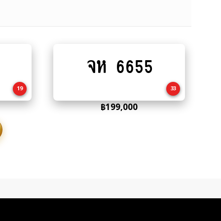
จห 6655
Add
to
cart
19
33
฿
199,000