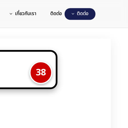
เกี่ยวกับเรา
ติดต่อ
ต
ด
ต
อ
5
38