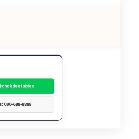
 @chokdeetabien
ทร: 090-688-8888