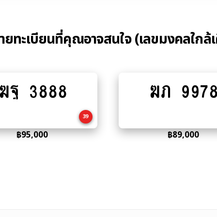
้ายทะเบียนที่คุณอาจสนใจ (เลขมงคลใกล้เ
ฆฐ 3888
ฆภ 997
Add
Add
to
to
cart
cart
39
฿
95,000
฿
89,000