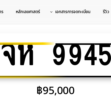
าร
หลักเลขศาสตร์
เอกสารการจดทะเบียน
รีวิว
จห 994
฿
95,000