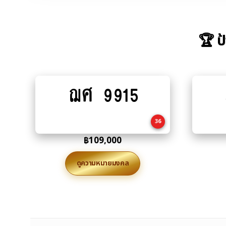
🏆 ป
ฌศ 9915
Add
to
cart
36
฿
109,000
ดูความหมายมงคล