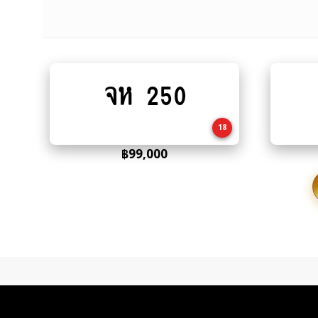
จห 250
Add
to
cart
18
฿
99,000