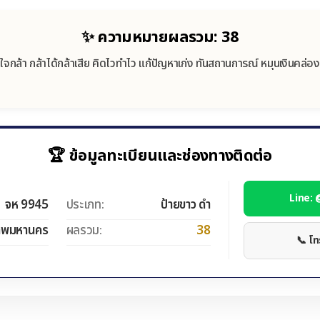
✨ ความหมายผลรวม: 38
ใจกล้า กล้าได้กล้าเสีย คิดไวทำไว แก้ปัญหาเก่ง ทันสถานการณ์ หมุนเงินคล่อง
🏆 ข้อมูลทะเบียนและช่องทางติดต่อ
Line:
จห 9945
ประเภท:
ป้ายขาว ดำ
ทพมหานคร
ผลรวม:
38
📞 โ