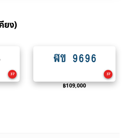
คียง)
8
ฬข 9696
Add
to
cart
37
37
฿
109,000