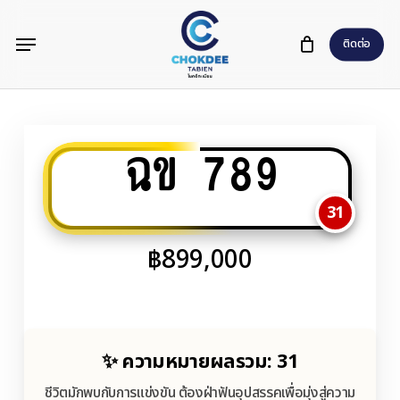
Skip
Menu
to
ติดต่อ
main
content
ฉข 789
31
฿
899,000
✨ ความหมายผลรวม: 31
ชีวิตมักพบกับการแข่งขัน ต้องฝ่าฟันอุปสรรคเพื่อมุ่งสู่ความ