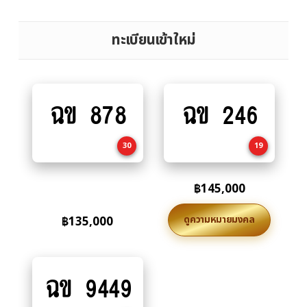
ทะเบียนเข้าใหม่
ฉข 878
ฉข 246
Add
Add
to
to
cart
cart
30
19
฿
145,000
ดูความหมายมงคล
฿
135,000
ฉข 9449
Add
to
cart