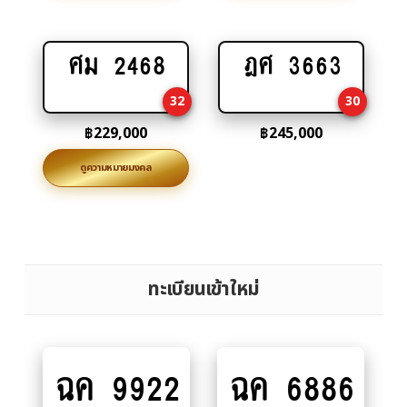
ศม 2468
ฎศ 3663
Add
Add
to
to
32
30
cart
cart
฿
229,000
฿
245,000
ดูความหมายมงคล
ทะเบียนเข้าใหม่
ฉค 9922
ฉค 6886
Add
Add
to
to