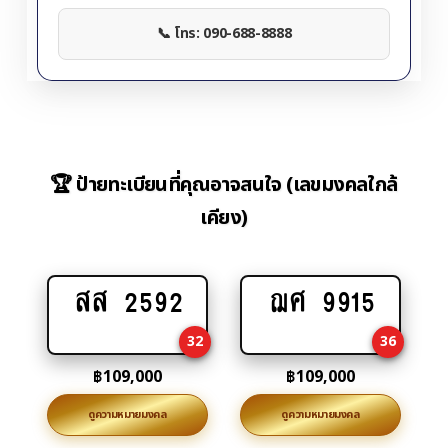
📞 โทร: 090-688-8888
🏆 ป้ายทะเบียนที่คุณอาจสนใจ (เลขมงคลใกล้
เคียง)
สส 2592
ฌศ 9915
Add
Add
to
to
32
36
cart
cart
฿
109,000
฿
109,000
ดูความหมายมงคล
ดูความหมายมงคล