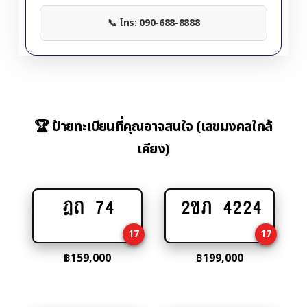
📞 โทร: 090-688-8888
🏆 ป้ายทะเบียนที่คุณอาจสนใจ (เลขมงคลใกล้
เคียง)
ฎถ 74
2ขภ 4224
Add
Add
to
to
17
17
cart
cart
฿
159,000
฿
199,000