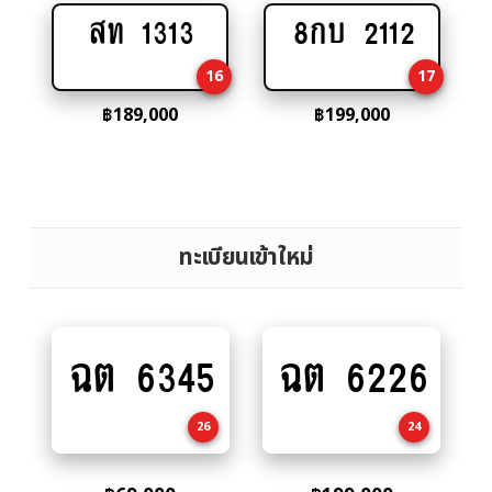
สท 1313
8กบ 2112
Add
Add
to
to
16
17
cart
cart
฿
189,000
฿
199,000
ทะเบียนเข้าใหม่
ฉต 6345
ฉต 6226
Add
Add
to
to
cart
cart
26
24