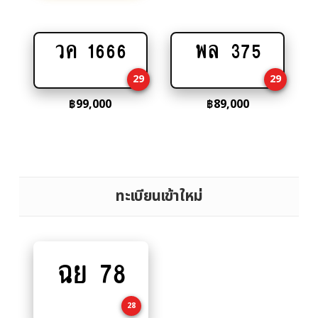
วค 1666
พล 375
Add
Add
to
to
29
29
cart
cart
฿
99,000
฿
89,000
ทะเบียนเข้าใหม่
ฉย 78
Add
to
cart
28