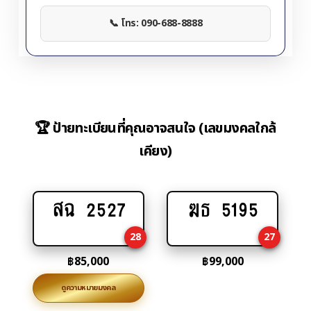
📞 โทร: 090-688-8888
🏆 ป้ายทะเบียนที่คุณอาจสนใจ (เลขมงคลใกล้
เคียง)
สฉ 2527
ฆธ 5195
Add
Add
to
to
28
27
cart
cart
฿
85,000
฿
99,000
ดูความหมายมงคล