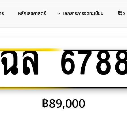
าร
หลักเลขศาสตร์
เอกสารการจดทะเบียน
รีวิว
ฉล 678
฿
89,000