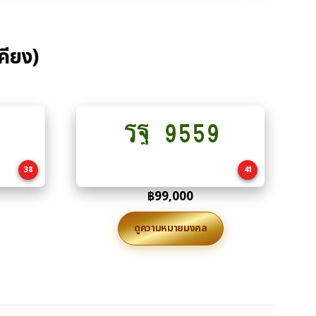
คียง)
รฐ 9559
Add
to
cart
38
41
฿
99,000
ดูความหมายมงคล