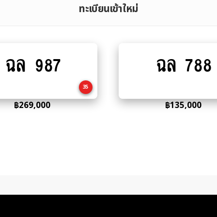
ทะเบียนเข้าใหม่
ฉล 987
ฉล 788
Add
Add
to
to
cart
cart
35
฿
269,000
฿
135,000