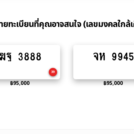
้ายทะเบียนที่คุณอาจสนใจ (เลขมงคลใกล้เ
ฆฐ 3888
จห 9945
Add
Add
to
to
cart
cart
39
฿
95,000
฿
95,000