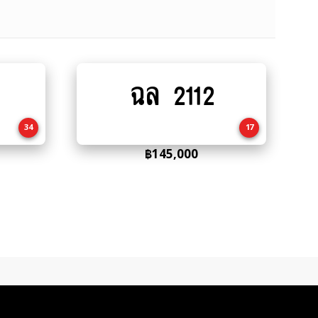
ฉล 2112
Add
to
cart
34
17
฿
145,000