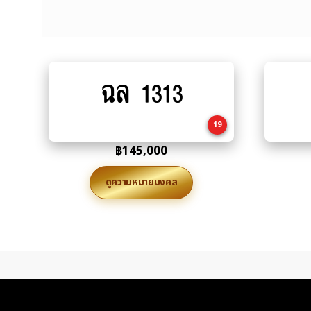
ฉล 1313
Add
to
cart
19
฿
145,000
ดูความหมายมงคล