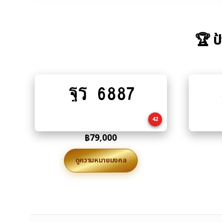
🏆 ป
ฐร 6887
Add
to
cart
42
฿
79,000
ดูความหมายมงคล