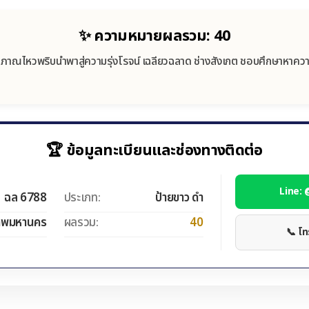
✨ ความหมายผลรวม: 40
ิภาณไหวพริบนำพาสู่ความรุ่งโรจน์ เฉลียวฉลาด ช่างสังเกต ชอบศึกษาหาความ
🏆 ข้อมูลทะเบียนและช่องทางติดต่อ
Line:
ฉล 6788
ประเภท:
ป้ายขาว ดำ
ทพมหานคร
ผลรวม:
40
📞 โ