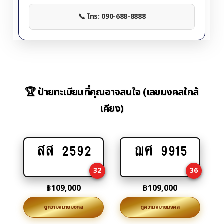
📞 โทร: 090-688-8888
🏆 ป้ายทะเบียนที่คุณอาจสนใจ (เลขมงคลใกล้
เคียง)
สส 2592
ฌศ 9915
Add
Add
to
to
32
36
cart
cart
฿
109,000
฿
109,000
ดูความหมายมงคล
ดูความหมายมงคล