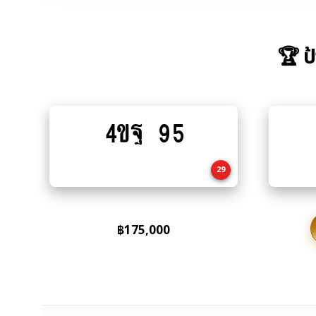
🏆 ป
4ขฐ 95
Add
to
cart
29
฿
175,000