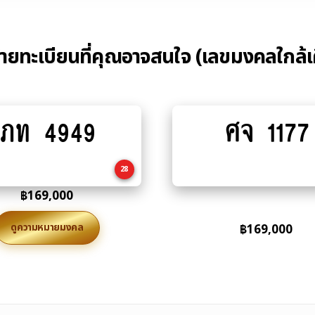
้ายทะเบียนที่คุณอาจสนใจ (เลขมงคลใกล้เ
ภท 4949
ศจ 1177
Add
Add
to
to
cart
cart
28
฿
169,000
ดูความหมายมงคล
฿
169,000