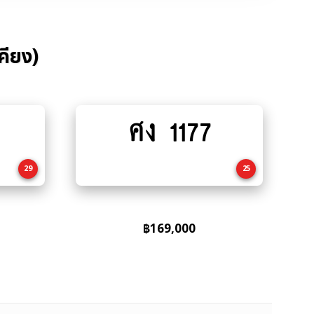
คียง)
ศง 1177
Add
to
cart
29
25
฿
169,000