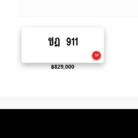
ชฎ 911
Add
to
cart
18
฿
829,000