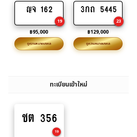
ญจ 162
3กถ 5445
Add
Add
to
to
19
23
cart
cart
฿
95,000
฿
129,000
ดูความหมายมงคล
ดูความหมายมงคล
ทะเบียนเข้าใหม่
ชต 356
Add
to
cart
19