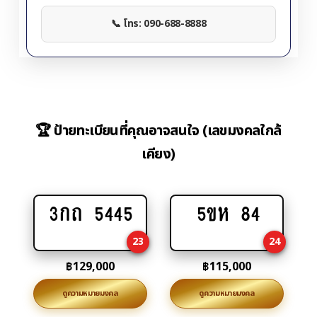
📞 โทร: 090-688-8888
🏆 ป้ายทะเบียนที่คุณอาจสนใจ (เลขมงคลใกล้
เคียง)
3กถ 5445
5ขห 84
Add
Add
to
to
23
24
cart
cart
฿
129,000
฿
115,000
ดูความหมายมงคล
ดูความหมายมงคล