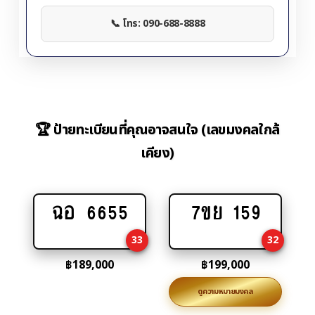
📞 โทร: 090-688-8888
🏆 ป้ายทะเบียนที่คุณอาจสนใจ (เลขมงคลใกล้
เคียง)
ฉอ 6655
7ขย 159
Add
Add
to
to
33
32
cart
cart
฿
189,000
฿
199,000
ดูความหมายมงคล