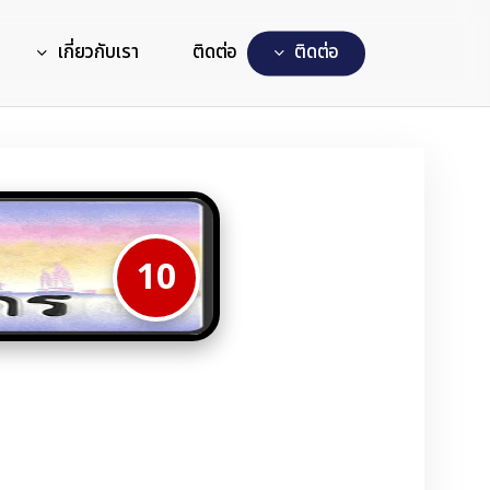
เกี่ยวกับเรา
ติดต่อ
ต
ด
ต
อ
10