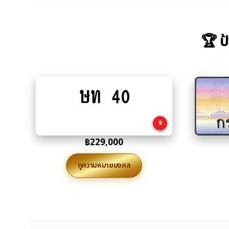
🏆 ป
ษท 40
Add
to
cart
9
฿
229,000
ดูความหมายมงคล