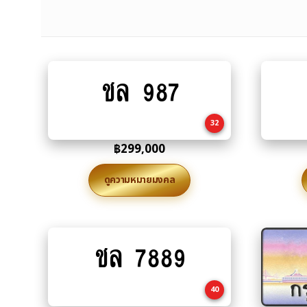
ชล 987
Add
to
cart
32
฿
299,000
ดูความหมายมงคล
ชล 7889
Add
to
cart
40