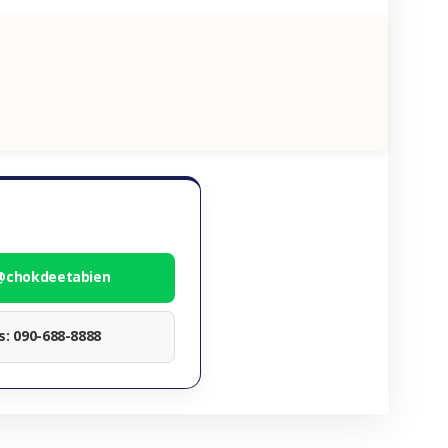
 @chokdeetabien
ทร: 090-688-8888