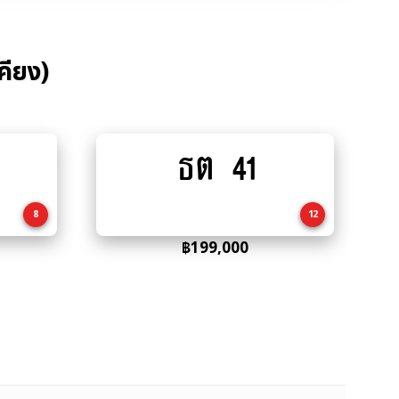
คียง)
ธต 41
Add
to
cart
8
12
฿
199,000