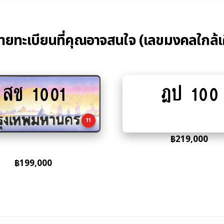
้ายทะเบียนที่คุณอาจสนใจ (เลขมงคลใกล้เ
สช 1001
ฎป 100
Add
Add
to
to
cart
cart
11
฿
219,000
฿
199,000