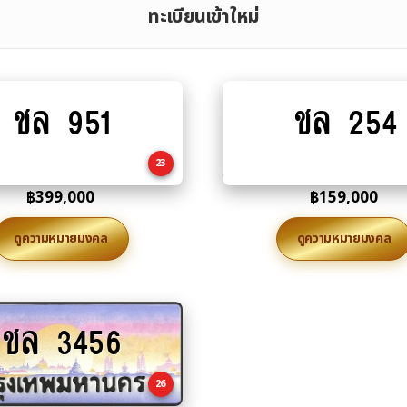
ทะเบียนเข้าใหม่
ชล 951
ชล 254
Add
Add
to
to
cart
cart
23
฿
399,000
฿
159,000
ดูความหมายมงคล
ดูความหมายมงคล
ชล 3456
Add
to
cart
26