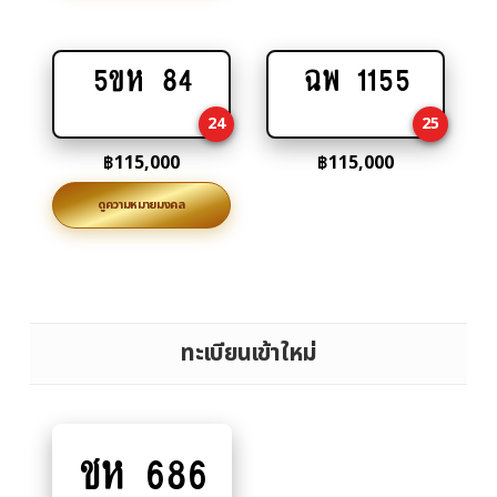
5ขห 84
ฉพ 1155
Add
Add
to
to
24
25
cart
cart
฿
115,000
฿
115,000
ดูความหมายมงคล
ทะเบียนเข้าใหม่
ชห 686
Add
to