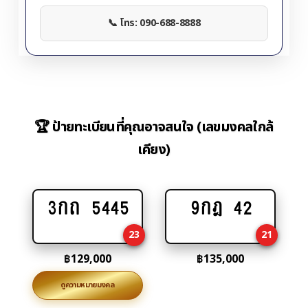
📞 โทร: 090-688-8888
🏆 ป้ายทะเบียนที่คุณอาจสนใจ (เลขมงคลใกล้
เคียง)
3กถ 5445
9กฎ 42
Add
Add
to
to
23
21
cart
cart
฿
129,000
฿
135,000
ดูความหมายมงคล