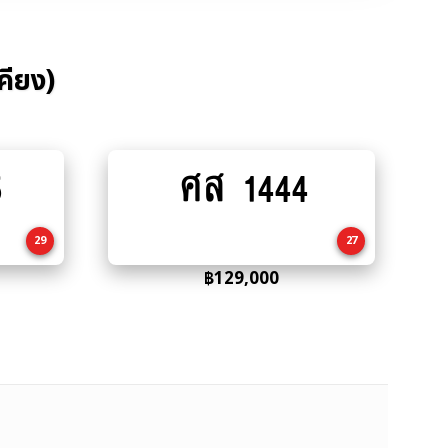
คียง)
5
ศส 1444
Add
to
cart
29
27
฿
129,000