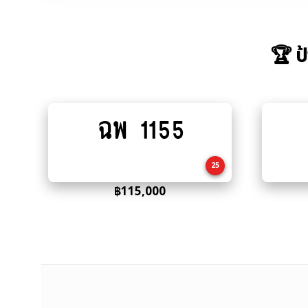
🏆 ป
ฉพ 1155
Add
to
cart
25
฿
115,000