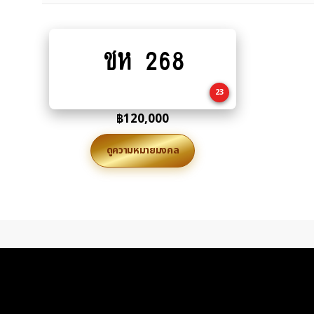
ชห 268
Add
to
cart
23
฿
120,000
ดูความหมายมงคล