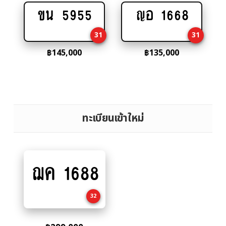
ขน 5955
ญอ 1668
Add
Add
to
to
31
31
cart
cart
฿
145,000
฿
135,000
ทะเบียนเข้าใหม่
ฌค 1688
Add
to
cart
32