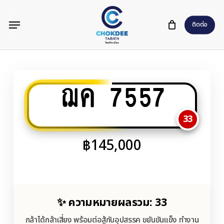
Skip
Menu
to
ติดต่อ
main
content
ฌค 7557
33
฿
145,000
✨ ความหมายผลรวม: 33
กล้าได้กล้าเสี่ยง พร้อมต่อสู้กับอุปสรรค ขยันขันแข็ง ทำงาน