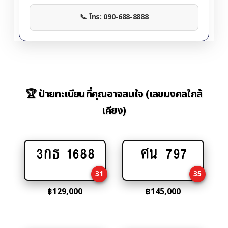
📞 โทร: 090-688-8888
🏆 ป้ายทะเบียนที่คุณอาจสนใจ (เลขมงคลใกล้
เคียง)
3กธ 1688
ศน 797
Add
Add
to
to
31
35
cart
cart
฿
129,000
฿
145,000