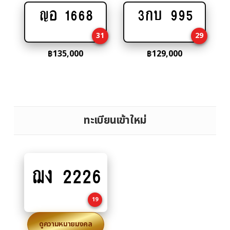
ญอ 1668
3กบ 995
Add
Add
to
to
31
29
cart
cart
฿
135,000
฿
129,000
ทะเบียนเข้าใหม่
Read
ฌง 2226
more
19
ดูความหมายมงคล