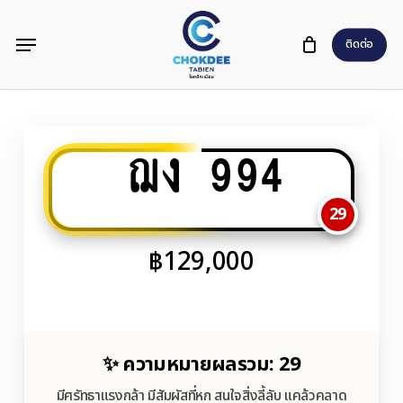
Skip
Menu
to
ติดต่อ
main
content
ฌง 994
29
฿
129,000
✨ ความหมายผลรวม: 29
มีศรัทธาแรงกล้า มีสัมผัสที่หก สนใจสิ่งลี้ลับ แคล้วคลาด