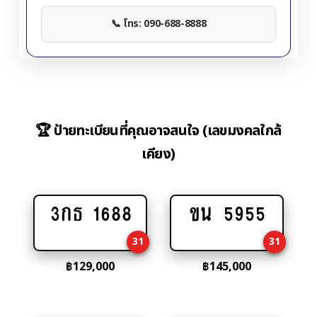
📞 โทร: 090-688-8888
🏆 ป้ายทะเบียนที่คุณอาจสนใจ (เลขมงคลใกล้
เคียง)
3กธ 1688
ขน 5955
Add
Add
to
to
31
31
cart
cart
฿
129,000
฿
145,000