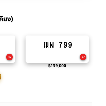
คียง)
8
ญผ 799
Add
to
cart
40
37
฿
139,000