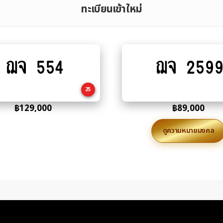
ทะเบียนเข้าใหม่
ฌจ 554
ฌจ 2599
Add
Add
to
to
cart
cart
25
฿
129,000
฿
89,000
ดูความหมายมงคล