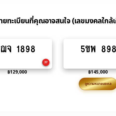
้ายทะเบียนที่คุณอาจสนใจ (เลขมงคลใกล้เ
ฌจ 1898
5ขพ 89
Add
Add
to
to
cart
cart
37
฿
129,000
฿
145,000
ดูความหมายมงคล