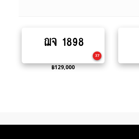
ฌจ 1898
Add
to
cart
37
฿
129,000