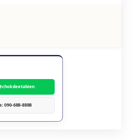
 @chokdeetabien
ทร: 090-688-8888