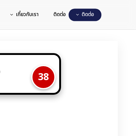
เกี่ยวกับเรา
ติดต่อ
ต
ด
ต
อ
38