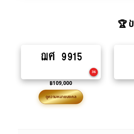
🏆 ป
ฌศ 9915
Add
to
cart
36
฿
109,000
ดูความหมายมงคล