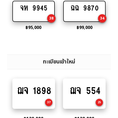
จห 9945
ฉฉ 9870
Add
Add
to
to
38
34
cart
cart
฿
95,000
฿
99,000
ทะเบียนเข้าใหม่
ฌจ 1898
ฌจ 554
Add
Add
to
to
cart
cart
37
25