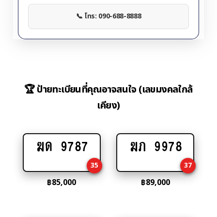
📞 โทร: 090-688-8888
🏆 ป้ายทะเบียนที่คุณอาจสนใจ (เลขมงคลใกล้
เคียง)
ฆด 9787
ฆภ 9978
Add
Add
to
to
35
37
cart
cart
฿
85,000
฿
89,000